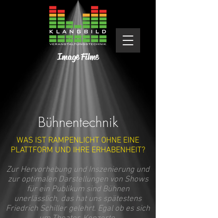
Image Filme
Bühnentechnik
WAS IST RAMPENLICHT OHNE EINE
PLATTFORM UND IHRE ERHABENHEIT?
Zur Hervorhebung und Inszenierung und
zur optimalen Darstellungen von Shows
für ein Publikum sind Bühnen
unerlässlich, das hat uns spätestens
Friedrich Schiller gelehrt. Egal ob es sich