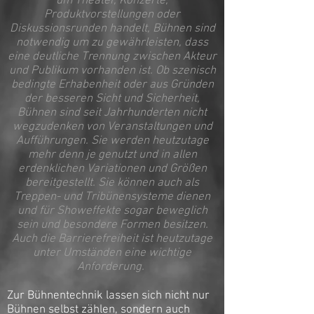
um Theater, Konzerte,
Produktvorstellungen oder
Diskussionsrunden handelt, Bühnen sind
notwendig um zu gewährleisten, dass
eine deutliche Trennung zwischen Akteur
und Publikum vorhanden ist. Ob szenisch
bedingte Erhabenheit oder aus Gründen
der besseren Sicht und Sicherheit,
Bühnen sind seit Jahrhunderten nicht
wegzudenken von Veranstaltungen und
Aufführungen. Sie werden heutzutage
mehr denn je genutzt und in allen
erdenklichen Variationen und Größen
bereitgestellt. Sie können auch als
Treppen- und Tribünensysteme dienen
und für Showeffekte sogar beweglich
sein und besondere Formen besitzen.
Auch die Barrierefreiheit ist heutzutage
unter Umständen eine wichtige
Anforderung.
Zur Bühnentechnik lassen sich nicht nur
Bühnen selbst zählen, sondern auch