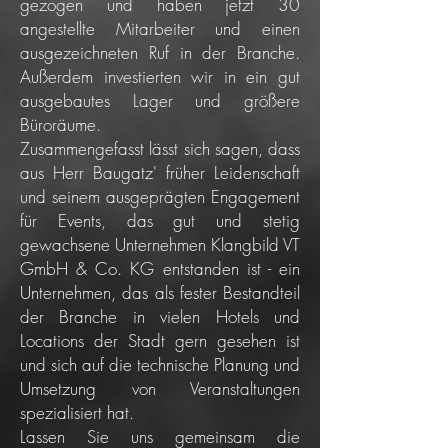
gezogen und haben jetzt 30
angestellte Mitarbeiter und einen
ausgezeichneten Ruf in der Branche.
Außerdem investierten wir in ein gut
ausgebautes Lager und größere
Büroräume.
Zusammengefasst lässt sich sagen, dass
aus Herr Baugatz' früher Leidenschaft
und seinem ausgeprägten Engagement
für Events, das gut und stetig
gewachsene Unternehmen Klangbild VT
GmbH & Co. KG entstanden ist - ein
Unternehmen, das als fester Bestandteil
der Branche in vielen Hotels und
Locations der Stadt gern gesehen ist
und sich auf die technische Planung und
Umsetzung von Veranstaltungen
spezialisiert hat.
Lassen Sie uns gemeinsam die