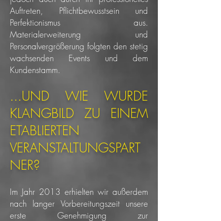
Auftreten, Pflichtbewusstsein und
Perfektionismus aus.
Materialerweiterung und
Personalvergrößerung folgten den stetig
wachsenden Events und dem
Kundenstamm.
...UND WIE WURDE
KLANGBILD ZU EINEM
ETABLIERTEN
VERANSTALTUNGSPART
NER
?
Im Jahr 2013 erhielten wir außerdem
nach langer Vorbereitungszeit unsere
erste Genehmigung zur