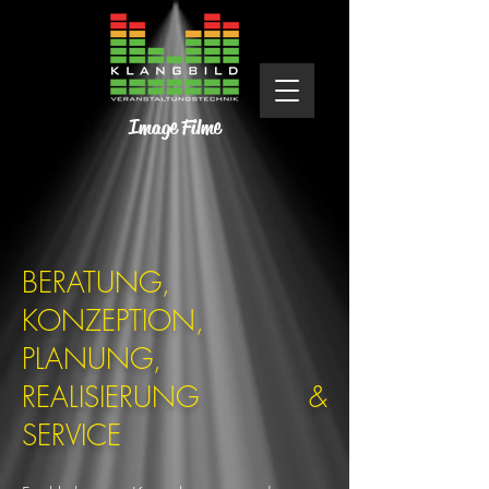
Image Filme
BERATUNG,
KONZEPTION,
PLANUNG,
REALISIERUNG &
SERVICE