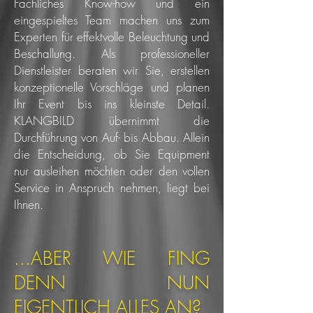
Fachliches Know-how und ein
eingespieltes Team machen uns zum
Experten für effektvolle Beleuchtung und
Beschallung. Als professioneller
Dienstleister beraten wir Sie, erstellen
konzeptionelle Vorschläge und planen
Ihr Event bis ins kleinste Detail.
KLANGBILD übernimmt die
Durchführung von Auf- bis Abbau. Allein
die Entscheidung, ob Sie Equipment
nur ausleihen möchten oder den vollen
Service in Anspruch nehmen, liegt bei
Ihnen.
...ABER WIE FING
DENN NUN
EIGENTLICH ALLES AN?