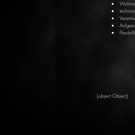
Wohnor
technis
Verantw
Aufgesc
[object Object]