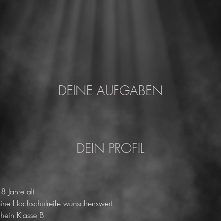
DEINE AUFGABEN
DEIN PROFIL
8 Jahre alt
ine Hochschulreife wünschenswert
chein Klasse B