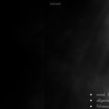
Vollzeit
mind. 1
allgeme
Führers